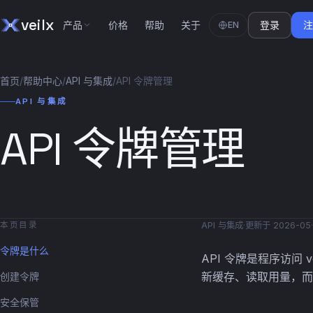
veilx
产品
价格
帮助
关于
登录
EN
首页
/
帮助中心
/
API 与集成
/
API 令牌管理
API 与集成
API 令牌管理
本页目录
API 与集成
·
更新于 2026-05
·
令牌是什么
API 令牌是程序访问
新缓存、读取用量，而
创建令牌
安全保管