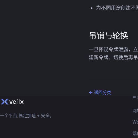
为不同用途创建不
吊销与轮换
一旦怀疑令牌泄露，立
建新令牌、切换后再吊
← 返回分类
产
veilx
网
一个平台,搞定加速 + 安全。
W
端