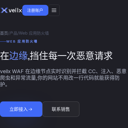
veilx
注册账户
首页
/
产品
/
Web 应用防火墙
WEB 应用防火墙
在
边缘
,挡住每一次恶意请求
veilx WAF 在边缘节点实时识别并拦截 CC、注入、恶意
爬虫和异常流量,你的网站不用改一行代码就能获得防
护。
立即接入
联系销售