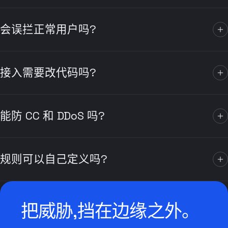
会误拦正常用户吗?
WAF 以规则精准匹配,并对疑似请求用低打扰的人机校验代替直
接拦截,正常用户基本无感。
接入需要改代码吗?
不需要。站点接入 veilx 后在控制台开启 WAF 即可,业务代码与
服务器无需改动。
能防 CC 和 DDoS 吗?
WAF 针对应用层 CC 攻击有专门防护;网络层 DDoS 由边缘节
点的清洗能力承接。
规则可以自己定义吗?
可以。除内置规则外,支持按 29 类条件自定义规则,并可灰度上
线。
把威胁,挡在边缘之外。