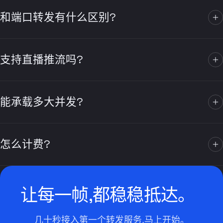
和端口转发有什么区别?
二者都是四层转发;流媒体转发针对音视频、实时流量做了抗抖
动与大并发优化,更适合直播与互动场景。
支持直播推流吗?
支持。可为 RTMP/SRT 等推流协议提供稳定的转发入口与链
路。
能承载多大并发?
按套餐规格而定,支持大并发连接与高带宽,具体以控制台产品中
心为准。
怎么计费?
按所选套餐的转发规格与流量计费,详见价格页。
让每一帧,都稳稳抵达。
几十秒接入第一个转发服务,马上开始。