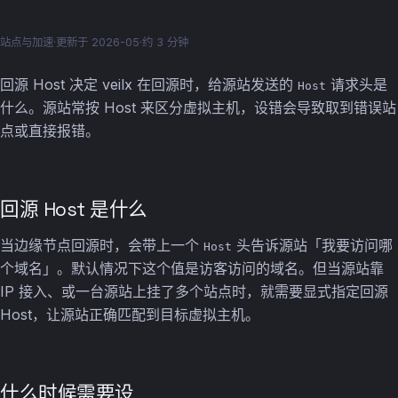
站点与加速
·
更新于 2026-05
·
约 3 分钟
回源 Host 决定 veilx 在回源时，给源站发送的
请求头是
Host
什么。源站常按 Host 来区分虚拟主机，设错会导致取到错误站
点或直接报错。
回源 Host 是什么
当边缘节点回源时，会带上一个
头告诉源站「我要访问哪
Host
个域名」。默认情况下这个值是访客访问的域名。但当源站靠
IP 接入、或一台源站上挂了多个站点时，就需要显式指定回源
Host，让源站正确匹配到目标虚拟主机。
什么时候需要设